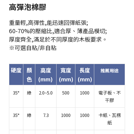
高彈泡棉膠
重量輕,高彈性,能迅速回彈紙張;
60-70%的壓縮比,適合厚、薄產品模切;
厚度齊全,滿足於不同厚度的木板要求。
※可選自粘/非自粘
硬度
顏
高度
寬度
長度
推薦用途
色
(mm)
(mm)
(mm)
35°
綠
2.0~5.0
500
1000
電子板、不
干膠
35°
綠
7.3
1000
1000
卡紙、瓦楞
紙