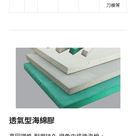
刀模等
透氣型海綿膠
高回彈性,耐用持久,避免中途換海棉。