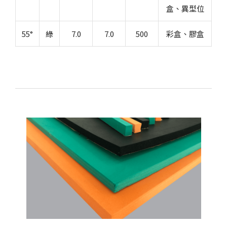
盒、異型位
55°
綠
7.0
7.0
500
彩盒、膠盒