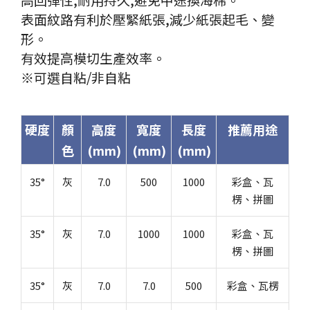
表面紋路有利於壓緊紙張,減少紙張起毛、變
形。
有效提高模切生產效率。
※可選自粘/非自粘
硬度
顏
高度
寬度
長度
推薦用途
色
(mm)
(mm)
(mm)
35°
灰
7.0
500
1000
彩盒、瓦
楞、拼圖
35°
灰
7.0
1000
1000
彩盒、瓦
楞、拼圖
35°
灰
7.0
7.0
500
彩盒、瓦楞