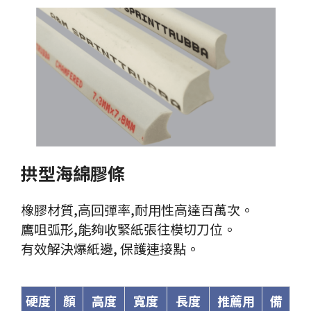
FAQ
常見問題
NEWS
最新消息
CONTACT
聯絡我們
拱型海綿膠條
橡膠材質,高回彈率,耐用性高達百萬次。
鷹咀弧形,能夠收緊紙張往模切刀位。
有效解決爆紙邊, 保護連接點。
硬度
顏
高度
寬度
長度
推薦用
備