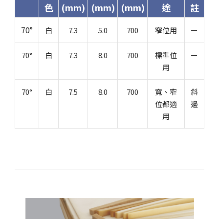
色
(mm)
(mm)
(mm)
途
註
70°
白
7.3
5.0
700
窄位用
ー
70°
白
7.3
8.0
700
標準位
ー
用
70°
白
7.5
8.0
700
寬、窄
斜
位都適
邊
用