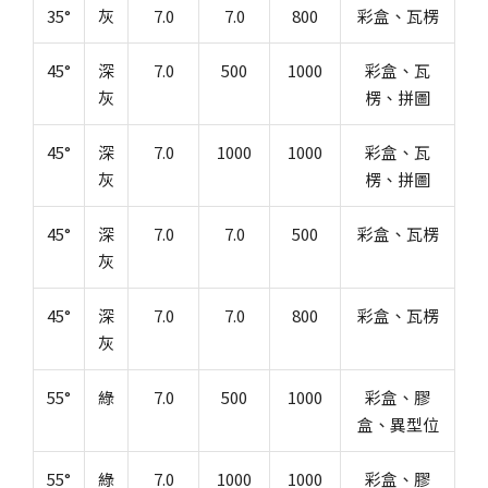
35°
灰
7.0
7.0
800
彩盒、瓦楞
45°
深
7.0
500
1000
彩盒、瓦
+886-3-326-2277
灰
楞、拼圖
ADDRESS
45°
深
7.0
1000
1000
彩盒、瓦
33391 桃園市龜山區民生北路一段46號
灰
楞、拼圖
45°
深
7.0
7.0
500
彩盒、瓦楞
E-MAIL
灰
sales@hung-shuh.com.tw
45°
深
7.0
7.0
800
彩盒、瓦楞
灰
55°
綠
7.0
500
1000
彩盒、膠
盒、異型位
55°
綠
7.0
1000
1000
彩盒、膠