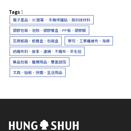
Tags：
電子產品．3C螢幕 ．手機保護貼．高科技材料
塑膠包裝．泡殼．塑膠餐盒．PP板．塑膠膜
瓦楞紙箱．紙餐盒．包裝盒
華司．工業纖維布．海綿
紡織布料．皮革．濾網．不織布．羊毛毯
藥品包裝．醫療用品．雙面鋁箔
文具．貼紙．拼圖．生活用品