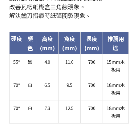
改善瓦楞紙糊盒三角線現象。
解決齒刀摺痕時紙張開裂現象。
硬度
顏
高度
寬度
長度
推薦用
色
(mm)
(mm)
(mm)
途
55°
黑
4.0
11.0
700
15mm木
板用
70°
白
6.5
9.5
700
18mm木
板用
70°
白
7.3
12.5
700
18mm木
板用