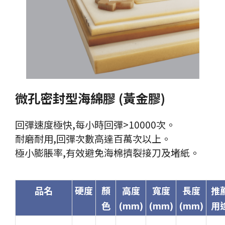
微孔密封型海綿膠 (黃金膠)
回彈速度極快,每小時回彈>10000次。
耐磨耐用,回彈次數高達百萬次以上。
極小膨脹率,有效避免海棉擠裂接刀及堵紙。
品名
硬度
顏
高度
寬度
長度
推
色
(mm)
(mm)
(mm)
用