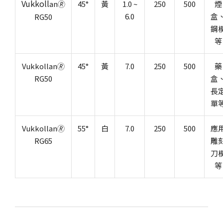
Vukkoll
an🄬
45°
黃
1.0 ~
250
500
煙
6.0
盒
RG50
鋼
等
Vukkollan🄬
45°
黃
7.0
250
500
藥
RG50
盒
長
單
Vukkollan🄬
55°
白
7.0
250
500
應
RG65
雕
刀
等