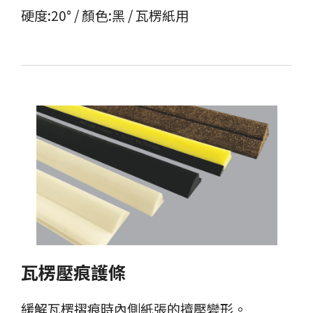
硬度:20° / 顏色:黑 / 瓦楞紙用
瓦楞壓痕護條
緩解瓦楞摺痕時內側紙張的擠壓變形。