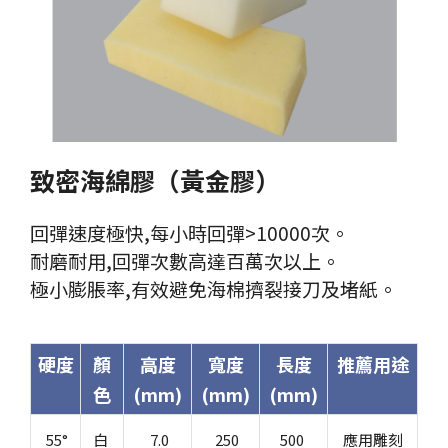
致密海綿膠（黃金膠）
回彈速度極快,每小時回彈>10000次。
耐磨耐用,回彈次數高達百萬次以上。
極小膨脹率,有效避免海棉擠裂接刀及堵紙。
硬度
顏
高度
寬度
長度
推薦用途
色
(mm)
(mm)
(mm)
55°
白
7.0
250
500
應用雕刻