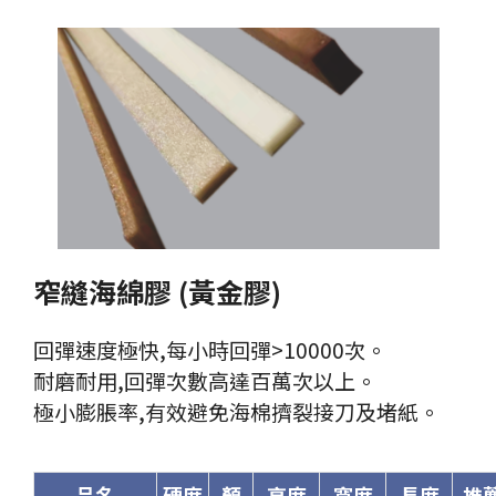
窄縫海綿膠 (黃金膠)
回彈速度極快,每小時回彈>10000次。
耐磨耐用,回彈次數高達百萬次以上。
極小膨脹率,有效避免海棉擠裂接刀及堵紙。
品名
硬度
顏
高度
寬度
長度
推