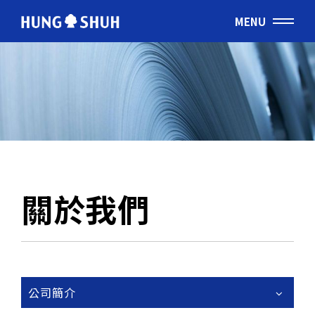
MENU
繁體
ABOUT US
關於宏樹
PRODUCTS
產品應用
關於我們
TECHNOLOGY
核心技術
CUTTING RULE
模切刀
公司簡介