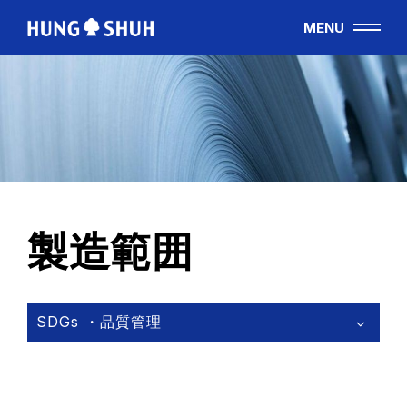
MENU
日本語
ABOUT US
会社情報
PRODUCTS
鋼材 / 応用事例
製造範囲
TECHNOLOGY
製造範囲
SDGs ・品質管理
CUTTING RULE
トムソン刃