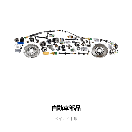
+886-3-326-2277
ADDRESS
333 桃園市亀山区民生北路一段46号（台湾）
E-MAIL
自動車部品
sales@hung-shuh.com.tw
ベイナイト鋼