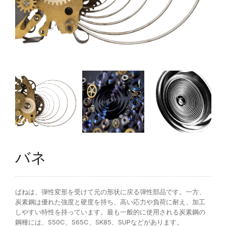
FAQ
Q&A
NEWS
トピックス
CONTACT
お問い合わせ
バネ
ばねは、弾性変形を受けて元の形状に戻る弾性部品です。一方、
炭素鋼は優れた強度と硬度を持ち、高い応力や負荷に耐え、加工
しやすい特性を持っています。最も一般的に使用される炭素鋼の
鋼種には、S50C、S65C、SK85、SUPなどがあります。