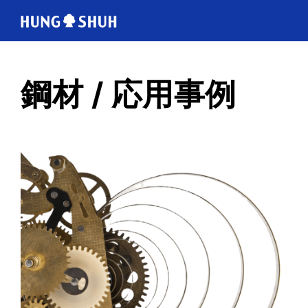
日本語
鋼材 / 応用事例
ABOUT US
会社情報
PRODUCTS
鋼材 / 応用事例
TECHNOLOGY
製造範囲
CUTTING RULE
トムソン刃