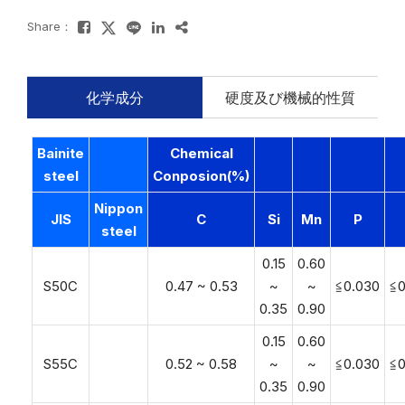
Share：
化学成分
硬度及び機械的性質
Bainite
Chemical
steel
Conposion(%)
Nippon
JIS
C
Si
Mn
P
steel
0.15
0.60
S50C
0.47 ~ 0.53
~
~
≦0.030
≦0
0.35
0.90
0.15
0.60
S55C
0.52 ~ 0.58
~
~
≦0.030
≦0
0.35
0.90