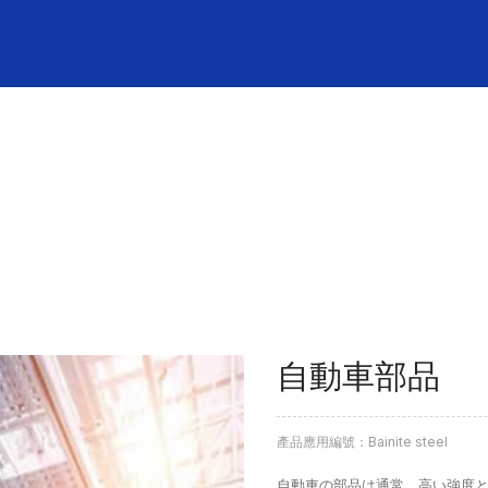
PRODUCTS
鋼材 / 応用事例
CUTTING RULE
トムソン刃
NEWS
トピックス
自動車部品
產品應用編號：Bainite steel
自動車の部品は通常、高い強度