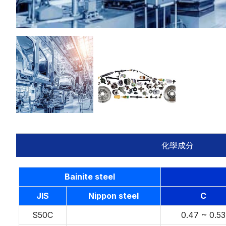
化學成分
Bainite steel
JIS
Nippon steel
C
S50C
0.47 ~ 0.53