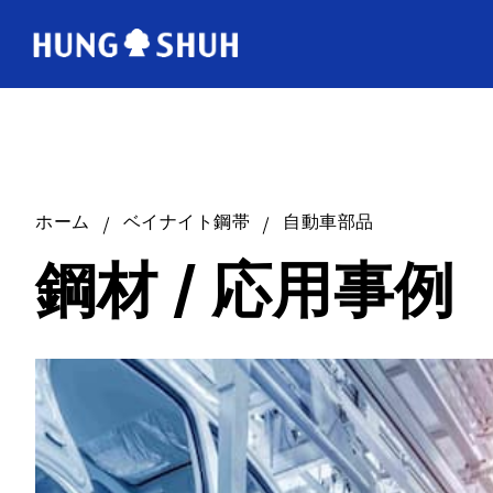
ABOUT US
会社情報
TECHNOLOGY
製造範囲
ホーム
ベイナイト鋼帯
自動車部品
鋼材 / 応用事例
FAQ
Q&A
CONTACT
お問い合わせ