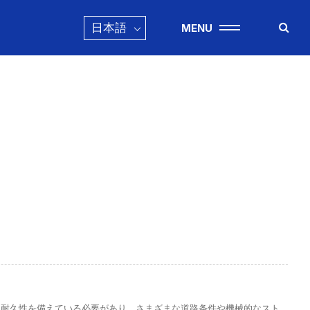
日本語
MENU
+886-3-326-2277
ADDRESS
333 桃園市亀山区民生北路一段46号（台
湾）
E-MAIL
sales@hung-shuh.com.tw
と耐久性を備えている必要があり、さまざまな道路条件や機械的なスト