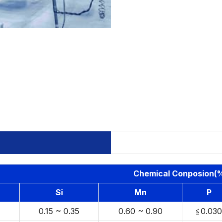
Chemical Conposion(
Si
Mn
P
0.15 ~ 0.35
0.60 ~ 0.90
≦0.030