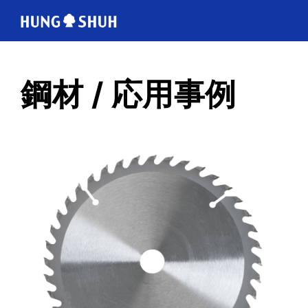
日本語
鋼材 / 応用事例
ABOUT US
会社情報
PRODUCTS
鋼材 / 応用事例
TECHNOLOGY
製造範囲
CUTTING RULE
トムソン刃