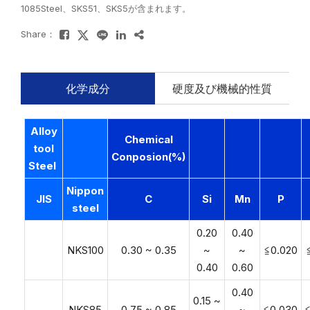
1085Steel、SKS51、SKS5が含まれます。
Share：
化学成分
硬度及び機械的性質
Alloy
Chemical
tool
Conposion(%)
Steel
Nippon
JIS
C
Si
Mn
P
steel
0.20
0.40
NKS100
0.30 ~ 0.35
~
~
≦0.020
0.40
0.60
0.40
0.15 ~
NKS85
0.75 ~ 0.85
~
≦0.030